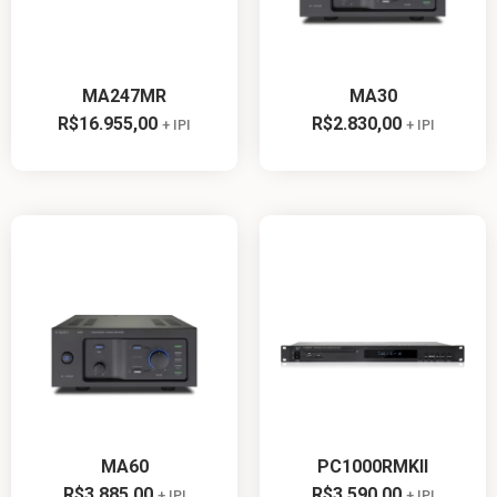
MA247MR
MA30
R$
16.955,00
R$
2.830,00
+ IPI
+ IPI
MA60
PC1000RMKII
R$
3.885,00
R$
3.590,00
+ IPI
+ IPI