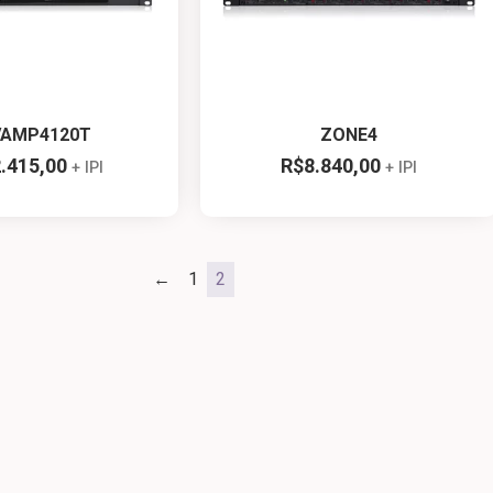
VAMP4120T
ZONE4
.415,00
R$
8.840,00
+ IPI
+ IPI
←
1
2