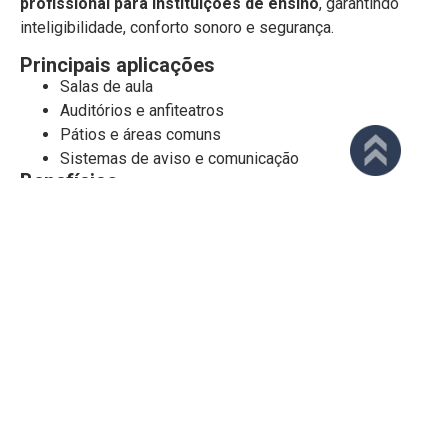
profissional para instituições de ensino
, garantindo
inteligibilidade, conforto sonoro e segurança.
Principais aplicações
Salas de aula
Auditórios e anfiteatros
Pátios e áreas comuns
Sistemas de aviso e comunicação
Benefícios
Melhor compreensão da fala
Redução do esforço vocal
Comunicação eficiente em todo o campus
Fale com a Gobos sobre sonorização para ambientes
educacionais, basta preencher o formulário abaixo:
FORMULÁRIO