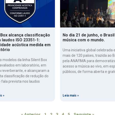
 Box alcança classificação
No dia 21 de junho, o Brasil
 laudos ISO 23351-1:
música com o mundo.
cidade acústica medida em
atório
Uma iniciativa global celebrada
mais de 120 países, trazida ao B
o modelos da linha Silent Box
pela ANAFIMA para democratiza
avaliados em laboratório, em
acesso a música ao vivo, em es
 reverberante, e alcançaram a
públicos, de forma aberta e grat
ta classificação de redução do
e fala prevista nos laudos
s »
Leia mais »
« Anterior
1
2
3
4
5
Seguinte »