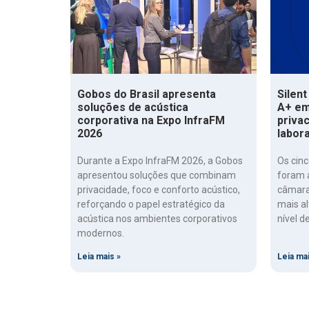
Gobos do Brasil apresenta
Silent
soluções de acústica
A+ em
corporativa na Expo InfraFM
priva
2026
labor
Durante a Expo InfraFM 2026, a Gobos
Os cinc
apresentou soluções que combinam
foram 
privacidade, foco e conforto acústico,
câmara
reforçando o papel estratégico da
mais al
acústica nos ambientes corporativos
nível d
modernos.
Leia mais »
Leia mai