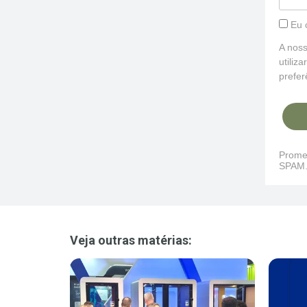
Eu 
A noss
utiliz
prefe
Promet
SPAM
Veja outras matérias: