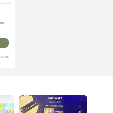
uas
ipo de