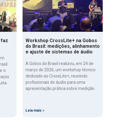
 faz
Workshop CrossLite+ na Gobos
do Brasil: medições, alinhamento
e ajuste de sistemas de áudio
 em
A Gobos do Brasil realizou, em 24 de
rasil
março de 2026, um workshop técnico
r o
dedicado ao CrossLite+, reunindo
paços
profissionais do áudio para uma
uita.
apresentação prática sobre medição
Leia mais »