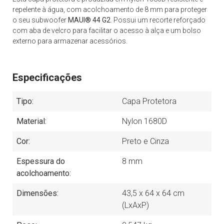
repelente à água, com acolchoamento de 8 mm para proteger
o seu subwoofer
MAUI® 44 G2
. Possui um recorte reforçado
com aba de velcro para facilitar o acesso à alça e um bolso
externo para armazenar acessórios.
Especificações
Tipo:
Capa Protetora
Material:
Nylon 1680D
Cor:
Preto e Cinza
Espessura do
8 mm
acolchoamento:
Dimensões:
43,5 x 64 x 64 cm
(LxAxP)