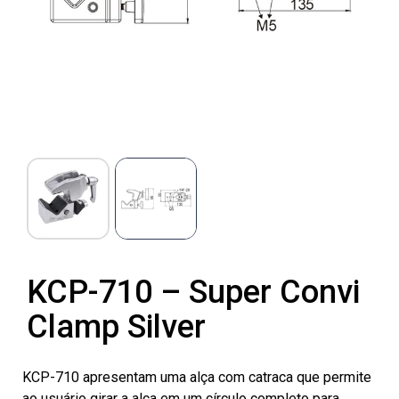
KCP-710 – Super Convi
Clamp Silver
KCP-710 apresentam uma alça com catraca que permite
ao usuário girar a alça em um círculo completo para