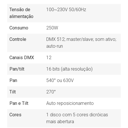
Tensão de
100~230V 50/60Hz
alimentação
Consumo
250W
Controle
DMX 512; master/slave; som ativo;
auto-run
Canais DMX
12
Pan/tilt
16 bits (alta resolução)
Pan
540° ou 630V
Tilt
270°
Pan e Tilt
Auto reposicionamento
Cores
1 disco com 5 cores dicróicas
mais abertura