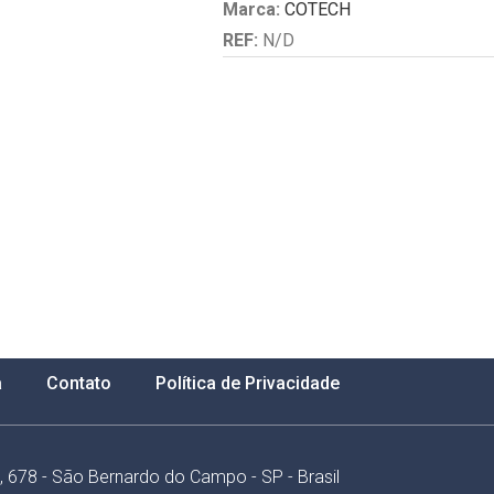
Marca:
COTECH
REF:
N/D
a
Contato
Política de Privacidade
e, 678 - São Bernardo do Campo - SP - Brasil