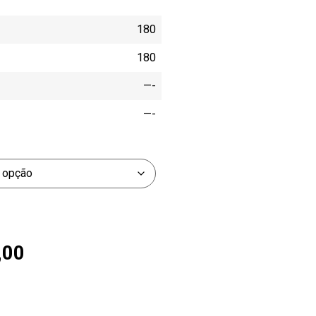
180
180
—-
—-
,00