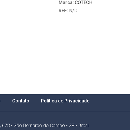
Marca:
COTECH
REF:
N/D
a
Contato
Política de Privacidade
e, 678 - São Bernardo do Campo - SP - Brasil