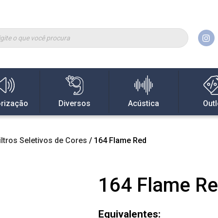
rização
Diversos
Acústica
Outl
iltros Seletivos de Cores
/ 164 Flame Red
164 Flame R
Equivalentes: