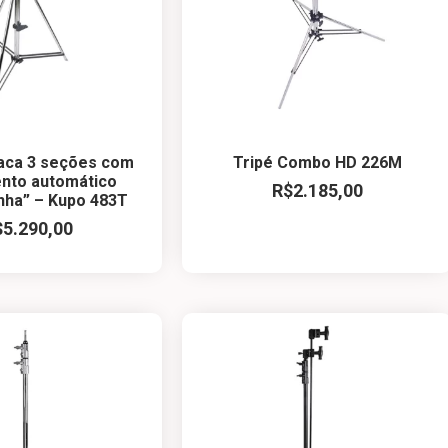
raca 3 seções com
Tripé Combo HD 226M
nto automático
R$
2.185,00
nha” – Kupo 483T
$
5.290,00