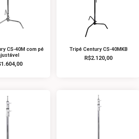
ury CS-40M com pé
Tripé Century CS-40MKB
ajustável
R$
2.120,00
$
1.604,00