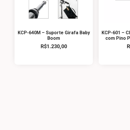
KCP-640M – Suporte Girafa Baby
KCP-601 – C
Boom
com Pino P
R$
1.230,00
R