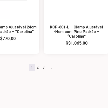
lamp Ajustável 24cm
KCP-601-L – Clamp Ajustável
adrão – “Carolina”
44cm com Pino Padrão –
“Carolina”
$
770,00
R$
1.065,00
1
2
3
→