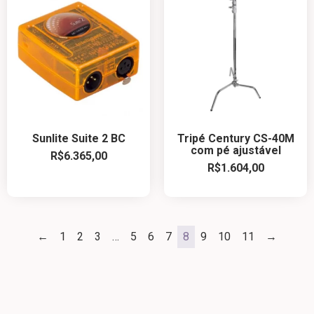
Sunlite Suite 2 BC
Tripé Century CS-40M
com pé ajustável
R$
6.365,00
R$
1.604,00
←
1
2
3
…
5
6
7
8
9
10
11
→