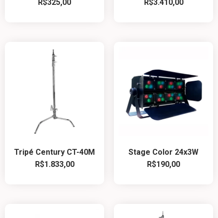
R$
325,00
R$
3.410,00
Tripé Century CT-40M
Stage Color 24x3W
R$
1.833,00
R$
190,00