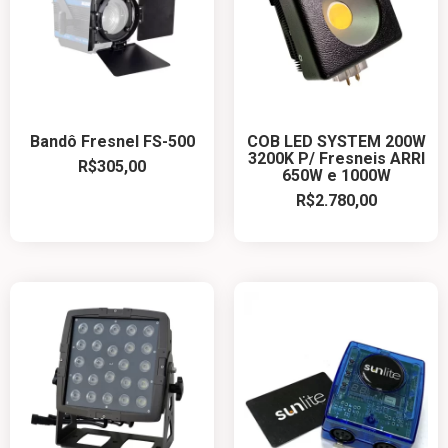
Bandô Fresnel FS-500
COB LED SYSTEM 200W
3200K P/ Fresneis ARRI
R$
305,00
650W e 1000W
R$
2.780,00