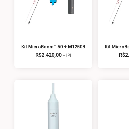
Kit MicroBoom™ 50 + M1250B
Kit Micro
R$
2.420,00
R$
2
+ IPI