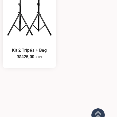
Kit 2 Tripés + Bag
R$
425,00
+ IPI