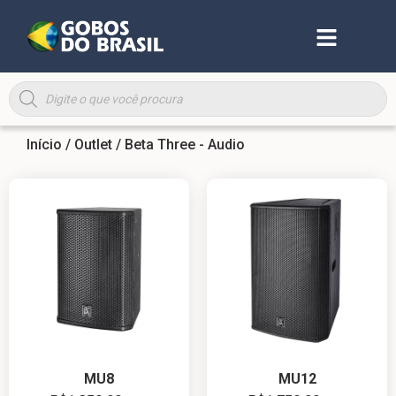
Início
/
Outlet
/ Beta Three - Audio
MU8
MU12