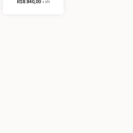
R$
8.840,00
+ IPI